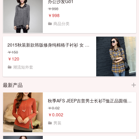
办公沙发G01
￥998
￥998
商品分类
2015秋装新款韩版修身纯棉格子衬衫 女 长袖休闲中长款衬衣
￥150
￥120
潮流短外套
最新产品
秋季AFS JEEP吉普男士长衫T恤正品圆领运动长袖t恤 男装上衣大码
￥0.02
￥0.002
男装