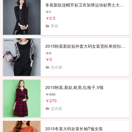
冬装新款连帽开衫卫衣加厚运动衫男士大码羊羔绒加肥加大男装外套
￥1
￥0.5
男装
2015秋装新款短外套大码女装宽松单排扣春秋装上衣中长款风衣外套
￥0
￥0
连衣裙
2015秋装,新款,欧美,红格子,V领
￥300
￥270
连衣裙
2015冬装大码女装长袖T恤女装