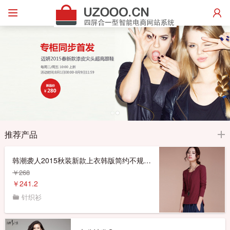
推荐产品
韩潮袭人2015秋装新款上衣韩版简约不规则宽松显瘦棉t恤女打底衫
￥268
￥241.2
针织衫